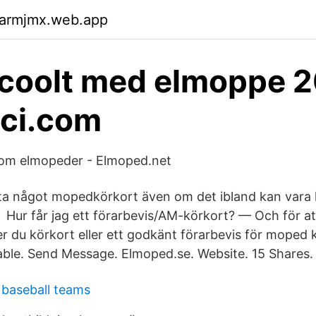
garmjmx.web.app
 coolt med elmoppe 2
ci.com
 om elmopeder - Elmoped.net
ta något mopedkörkort även om det ibland kan vara kl
t Hur får jag ett förarbevis/AM-körkort? — Och för at
du körkort eller ett godkänt förarbevis för moped 
lable. Send Message. Elmoped.se. Website. 15 Shares.
 baseball teams