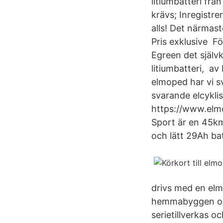
litiumbatteri frå
krävs; Inregistr
alls! Det närma
Pris exklusive Fö
Egreen det själv
litiumbatteri, av
elmoped har vi sv
svarande elcykli
https://www.elm
Sport är en 45km
och lätt 29Ah bat
drivs med en elm
hemmabyggen och
serietillverkas o