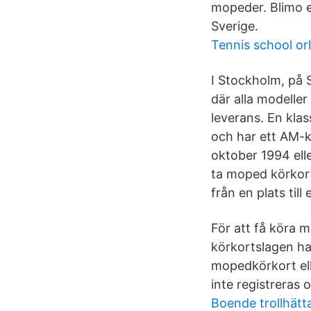
mopeder. Blimo e
Sverige.
Tennis school or
I Stockholm, på S
där alla modeller
leverans. En kla
och har ett AM-k
oktober 1994 ell
ta moped körkort.
från en plats till
För att få köra 
körkortslagen ha 
mopedkörkort elle
inte registreras 
Boende trollhätt