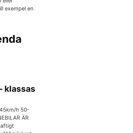
 eller
ill exempel en
enda
– klassas
 45km/h 50-
NEBILAR ÄR
aftigt