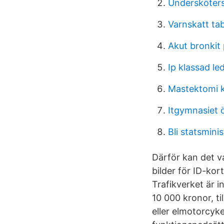
Undersköter
Varnskatt tab
Akut bronkit 
Ip klassad led
Mastektomi 
Itgymnasiet 
Bli statsminis
Därför kan det va
bilder för ID-kor
Trafikverket är i
10 000 kronor, ti
eller elmotorcyk