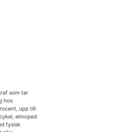
graf som tar
ng hos
rocent, upp till
lcykel, elmoped
d fysisk