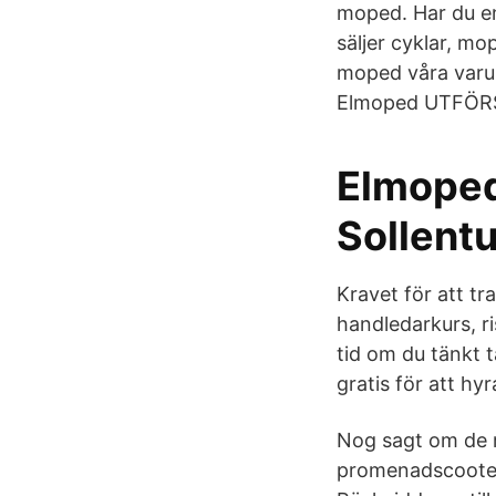
moped. Har du e
säljer cyklar, mo
moped våra varu
Elmoped UTFÖRS
Elmoped
Sollent
Kravet för att tr
handledarkurs, r
tid om du tänkt t
gratis för att hy
Nog sagt om de 
promenadscooter 