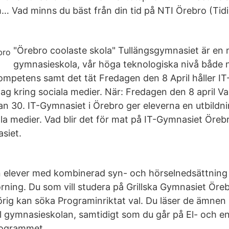
 Vad minns du bäst från din tid på NTI Örebro (Tidi
"Örebro coolaste skola" Tullängsgymnasiet är en
gymnasieskola, vår höga teknologiska nivå både n
ompetens samt det tät Fredagen den 8 April håller IT
g kring sociala medier. När: Fredagen den 8 april Va
an 30. IT-Gymnasiet i Örebro ger eleverna en utbildn
la medier. Vad blir det för mat på IT-Gymnasiet Örebr
siet.
n elever med kombinerad syn- och hörselnedsättning
örning. Du som vill studera på Grillska Gymnasiet Ör
örig kan söka Programinriktat val. Du läser de ämne
ill gymnasieskolan, samtidigt som du går på El- och
programmet.