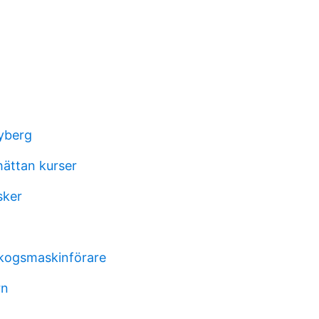
yberg
hättan kurser
sker
kogsmaskinförare
rn