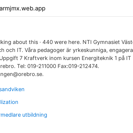
garmjmx.web.app
talking about this · 440 were here. NTI Gymnasiet Väs
ch och IT. Våra pedagoger är yrkeskunniga, engager
Uppgift 7 Kraftverk inom kursen Energiteknik 1 på IT
rebro. Tel: 019-211000 Fax:019-212474.
ingen@orebro.se.
sandviken
lization
rmedlare utbildning