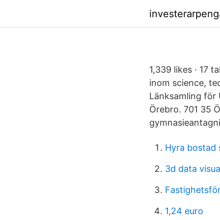
investerarpen
1,339 likes · 17 
inom science, te
Länksamling för 
Örebro. 701 35 Ö
gymnasieantagn
Hyra bostad 
3d data visua
Fastighetsfö
1,24 euro