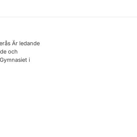
terås Är ledande
ade och
 Gymnasiet i