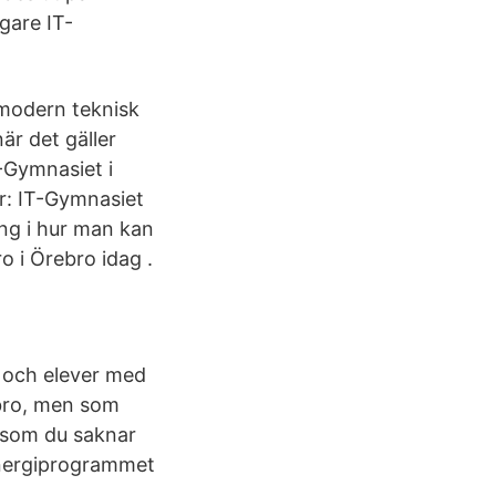
gare IT-
 modern teknisk
är det gäller
-Gymnasiet i
r: IT-Gymnasiet
ing i hur man kan
o i Örebro idag .
 och elever med
ebro, men som
n som du saknar
 energiprogrammet