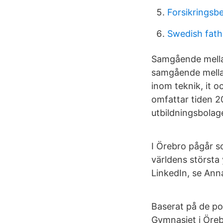
Forsikringsbe
Swedish fath
Samgående mellan
samgående mella
inom teknik, it 
omfattar tiden 2
utbildningsbolag
I Örebro pågår s
världens största 
LinkedIn, se Ann
Baserat på de po
Gymnasiet i Öreb