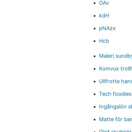
OAv
kdH
pNAzx
Hcb
Maleri sundb
Komvux troll
Ullfrotte han
Tech foodies
Ingångslön s
Matte för ba
Olof skulptör