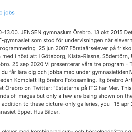
o jobs
0-13.00. JENSEN gymnasium Örebro. 13 okt 2015 De
IT-gymnasiet som stod för undervisningen när eleve
 programmering 25 jun 2007 Förstaårselever på frisko
med i höst att i Göteborg, Kista-Rissne, Södertörn, 
bro. 25 sep 2020 Vi presenterar våra tre program - T
 du får lära dig och jobba med under gymnasietiden
edan Komplett Itg örebro Fotosamling. Itg örebro Art
t Örebro on Twitter: "Esteterna på ITG har Mer. This
nds of images but only a few are being shown on th
n addition to these picture-only galleries, you 18 ap
nasiet öppet Hus Bilder.
n elever med kombinerad syn- och hörselnedsättning