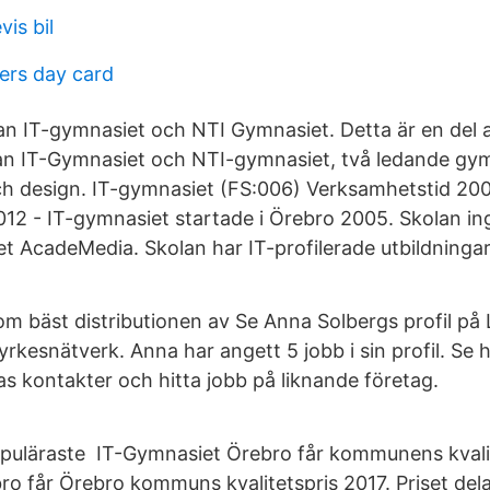
vis bil
ers day card
 IT-gymnasiet och NTI Gymnasiet. Detta är en del a
n IT-Gymnasiet och NTI-gymnasiet, två ledande gym
och design. IT-gymnasiet (FS:006) Verksamhetstid 200
012 - IT-gymnasiet startade i Örebro 2005. Skolan ing
et AcadeMedia. Skolan har IT-profilerade utbildningar
om bäst distributionen av Se Anna Solbergs profil på 
yrkesnätverk. Anna har angett 5 jobb i sin profil. Se h
as kontakter och hitta jobb på liknande företag.
puläraste IT-Gymnasiet Örebro får kommunens kvalit
ro får Örebro kommuns kvalitetspris 2017. Priset del