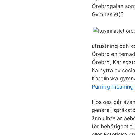
Örebrogalan som…
Gymnasiet)?
utrustning och k
Örebro en temada
Örebro, Karlsgat
ha nytta av socia
Karolinska gymna
Purring meaning
Hos oss går äve
generell språkst
ännu inte är beh
för behörighet t
eller Estetiska 