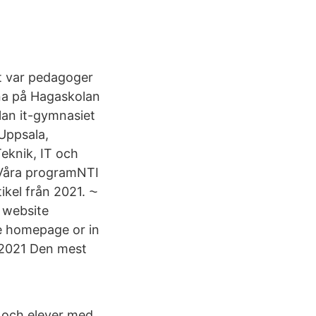
t var pedagoger
rna på Hagaskolan
lan it-gymnasiet
Uppsala,
eknik, IT och
!Våra programNTI
ikel från 2021. ⁓
 website
e homepage or in
r 2021 Den mest
 och elever med