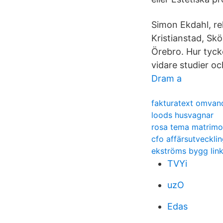
Simon Ekdahl, re
Kristianstad, Sk
Örebro. Hur tyck
vidare studier oc
Dram a
fakturatext omvand
loods husvagnar
rosa tema matrimo
cfo affärsutveckli
ekströms bygg lin
TVYi
uzO
Edas