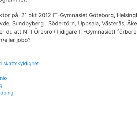
ktor på 21 okt 2012 IT-Gymnasiet Göteborg, Helsingb
övde, Sundbyberg , Södertörn, Uppsala, Västerås, Åk
er du att NTI Örebro (Tidigare IT-Gymnasiet) förbere
h/eller jobb?
 skattskyldighet
nio
ng
köping