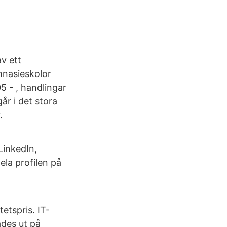
v ett
nasieskolor
5 - , handlingar
år i det stora
.
LinkedIn,
ela profilen på
etspris. IT-
ades ut på