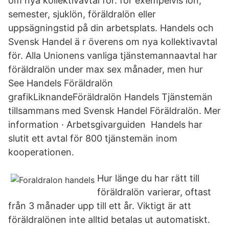
om nya kollektivavtal för. för exempelvis lön,
semester, sjuklön, föräldralön eller
uppsägningstid på din arbetsplats. Handels och
Svensk Handel ä r överens om nya kollektivavtal
för. Alla Unionens vanliga tjänstemannaavtal har
föräldralön under max sex månader, men hur
See Handels Föräldralön
grafikLiknandeFöräldralön Handels Tjänstemän
tillsammans med Svensk Handel Föräldralön. Mer
information · Arbetsgivarguiden Handels har
slutit ett avtal för 800 tjänstemän inom
kooperationen.
Hur länge du har rätt till
föräldralön varierar, oftast
från 3 månader upp till ett år. Viktigt är att
föräldralönen inte alltid betalas ut automatiskt.