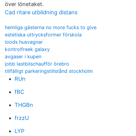
över lönetaket.
Cad ritare utbildning distans
hemliga gästerna no more fucks to give
estetiska uttrycksformer förskola
loods husvagnar
kontrolfreek galaxy
avgaser i kupen
jobb lastbilschaufför örebro
tillfälligt parkeringstillstånd stockholm
RUn
fBC
THGBn
frzzU
LYP