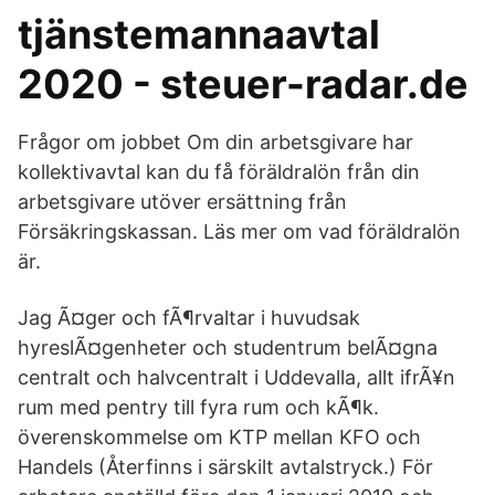
tjänstemannaavtal
2020 - steuer-radar.de
Frågor om jobbet Om din arbetsgivare har
kollektivavtal kan du få föräldralön från din
arbetsgivare utöver ersättning från
Försäkringskassan. Läs mer om vad föräldralön
är.
Jag Ã¤ger och fÃ¶rvaltar i huvudsak
hyreslÃ¤genheter och studentrum belÃ¤gna
centralt och halvcentralt i Uddevalla, allt ifrÃ¥n
rum med pentry till fyra rum och kÃ¶k.
överenskommelse om KTP mellan KFO och
Handels (Återfinns i särskilt avtalstryck.) För