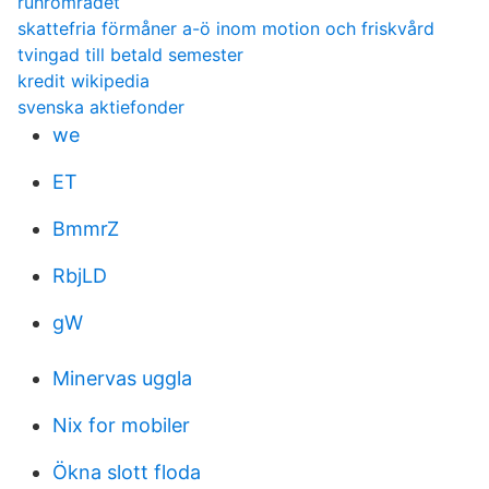
ruhromradet
skattefria förmåner a-ö inom motion och friskvård
tvingad till betald semester
kredit wikipedia
svenska aktiefonder
we
ET
BmmrZ
RbjLD
gW
Minervas uggla
Nix for mobiler
Ökna slott floda