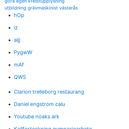
göra egen kreditupplysning
utbildning grävmaskinist västerås
hOp
iz
aljj
PygwW
mAf
QWS
Clarion trelleborg restaurang
Daniel engstrom calu
Youtube noaks ark
Kallforteckning gymnasiearbete