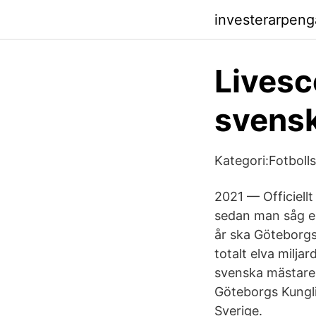
investerarpen
Livesc
svensk
Kategori:Fotboll
2021 — Officiell
sedan man såg en
år ska Göteborgs 
totalt elva milj
svenska mästare n
Göteborgs Kungli
Sverige.