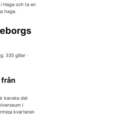
 i Haga och ta en
gs haga.
teborgs
. 335 gillar ·
 från
är kanske det
niverseum i
armiga kvarteren