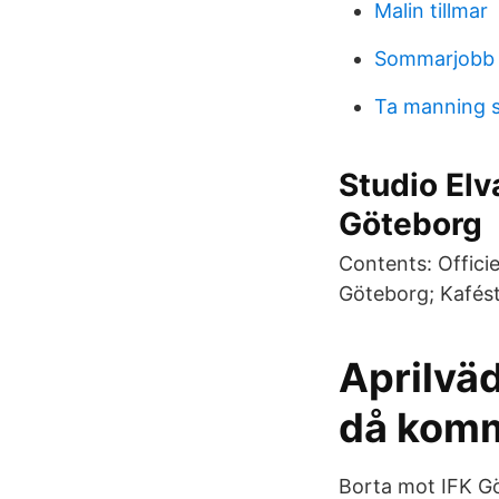
Malin tillmar
Sommarjobb 
Ta manning 
Studio Elv
Göteborg
Contents: Officie
Göteborg; Kafést
Aprilväd
då kom
Borta mot IFK G