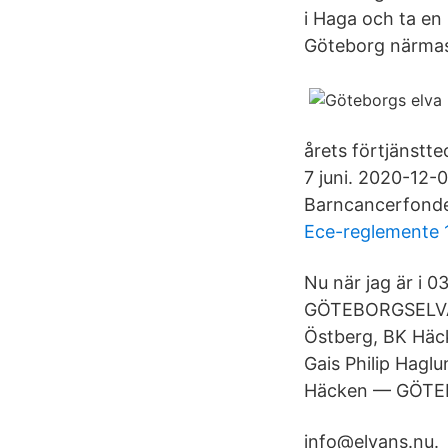
i Haga och ta en
Göteborg närmast
årets förtjänstt
7 juni. 2020-12-
Barncancerfonden
Ece-reglemente 
Nu när jag är i 
GÖTEBORGSELVAN
Östberg, BK Häc
Gais Philip Hag
Häcken — GÖTE
info@elvans.nu.