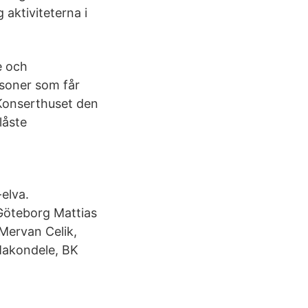
aktiviteterna i
e och
rsoner som får
 Konserthuset den
låste
elva.
öteborg Mattias
Mervan Celik,
Makondele, BK