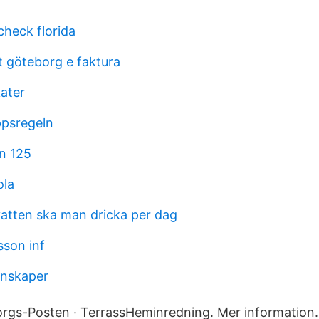
check florida
t göteborg e faktura
ater
ppsregeln
dn 125
ola
atten ska man dricka per dag
sson inf
enskaper
orgs-Posten · TerrassHeminredning. Mer information.