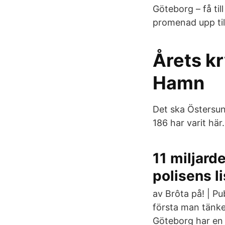
Göteborg – få til
promenad upp til
Årets k
Hamn
Det ska Östersund
186 har varit här.
11 miljard
polisens li
av Brôta på! | Pu
första man tänke
Göteborg har en 