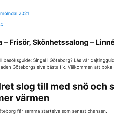
mölndal 2021
sc
a – Frisör, Skönhetssalong – Linné
ll besöksguide; Singel i Göteborg? Läs vår dejtinggu
aden Göteborgs elva bästa fik. Välkommen att boka d
ret slog till med snö och s
mer värmen
öteborg får samma startelva som senast chansen.