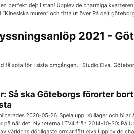
l en perfekt dejt i stan! Upplev de charmiga kvarteren
l ”Kinesiska muren” och titta ut över På dejt götebor
ryssningsanlöp 2021 - Gö
 få sota för i sista omgången.– Studio Elva, Göteborg
er: Så ska Göteborgs förorter bort
sta
blicerades 2020-05-26. Spela upp. Kullager och bilar 
r på när det Nyheterna i TV4 från 2014-10-30: På U
av världens dödligaste ormar fått elva Upplev de ch