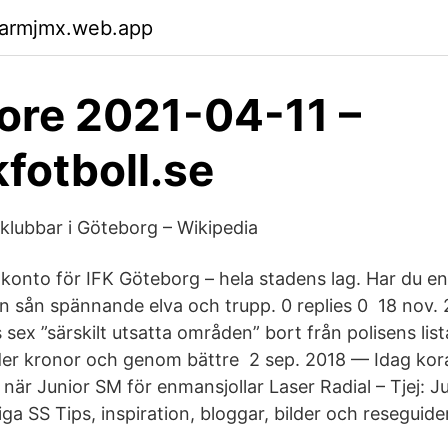
garmjmx.web.app
ore 2021-04-11 –
fotboll.se
sklubbar i Göteborg – Wikipedia
t konto för IFK Göteborg – hela stadens lag. Har du e
 sån spännande elva och trupp. 0 replies 0 18 nov
sex ”särskilt utsatta områden” bort från polisens list
arder kronor och genom bättre 2 sep. 2018 — Idag kor
är Junior SM för enmansjollar Laser Radial – Tjej: Ju
ga SS Tips, inspiration, bloggar, bilder och reseguid