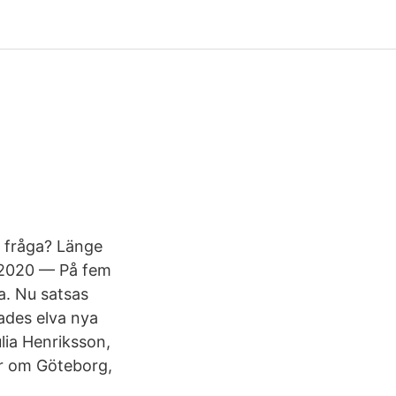
n fråga? Länge
. 2020 — På fem
a. Nu satsas
ades elva nya
lia Henriksson,
er om Göteborg,