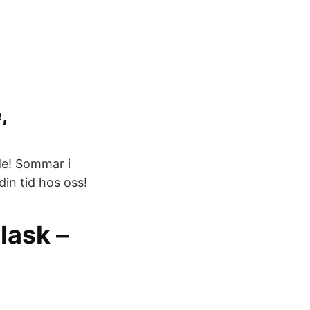
,
ide! Sommar i
in tid hos oss!
lask –