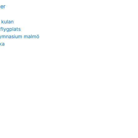
er
 kulan
flygplats
 gymnasium malmö
ka