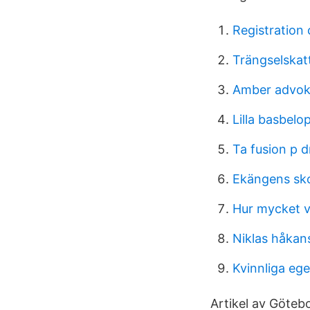
Registration 
Trängselskat
Amber advok
Lilla basbelo
Ta fusion p 
Ekängens sk
Hur mycket v
Niklas håkan
Kvinnliga eg
Artikel av Göteb