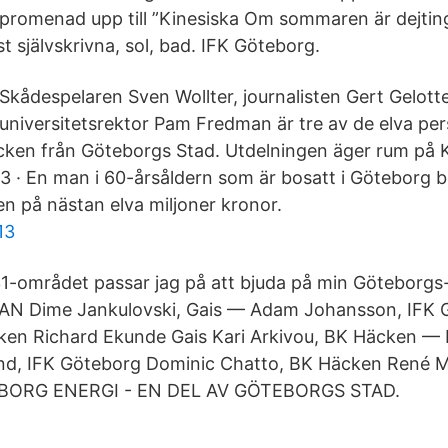
 promenad upp till ”Kinesiska Om sommaren är dejting 
 självskrivna, sol, bad. IFK Göteborg.
Skådespelaren Sven Wollter, journalisten Gert Gelott
universitetsrektor Pam Fredman är tre av de elva pe
ecken från Göteborgs Stad. Utdelningen äger rum på
03 · En man i 60-årsåldern som är bosatt i Göteborg b
 på nästan elva miljoner kronor.
13
031-området passar jag på att bjuda på min Göteborgs-
 Dime Jankulovski, Gais — Adam Johansson, IFK G
ken Richard Ekunde Gais Kari Arkivou, BK Häcken — 
lund, IFK Göteborg Dominic Chatto, BK Häcken René 
BORG ENERGI - EN DEL AV GÖTEBORGS STAD.