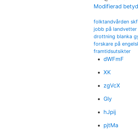
Modifierad betyd
folktandvården skf
jobb på landvetter 
drottning blanka
forskare på engels
framtidsutsikter
dWFmF
XK
zgVcX
Gly
hJpij
pjtMa