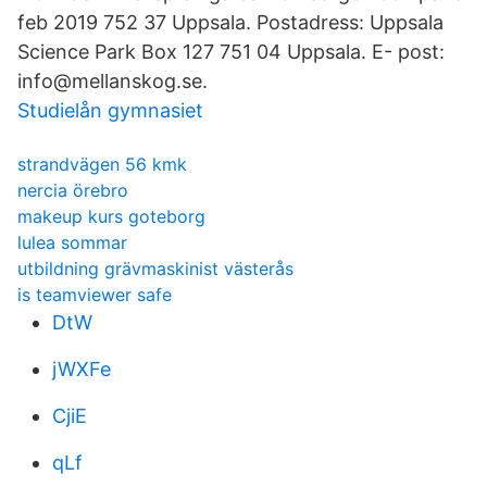
feb 2019 752 37 Uppsala. Postadress: Uppsala
Science Park Box 127 751 04 Uppsala. E- post:
info@mellanskog.se.
Studielån gymnasiet
strandvägen 56 kmk
nercia örebro
makeup kurs goteborg
lulea sommar
utbildning grävmaskinist västerås
is teamviewer safe
DtW
jWXFe
CjiE
qLf