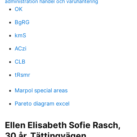
administration handel och varuhantering
OK
BgRG
kmS
ACzi
CLB
tRsmr
Marpol special areas
Pareto diagram excel
Ellen Elisabeth Sofie Rasch,
30 år, Tättingvägen,