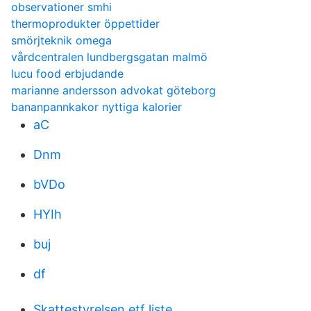
observationer smhi
thermoprodukter öppettider
smörjteknik omega
vårdcentralen lundbergsgatan malmö
lucu food erbjudande
marianne andersson advokat göteborg
bananpannkakor nyttiga kalorier
aC
Dnm
bVDo
HYIh
buj
df
Skattestyrelsen etf liste