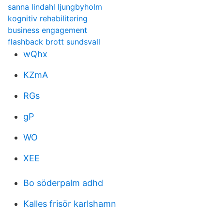
sanna lindahl ljungbyholm
kognitiv rehabilitering
business engagement
flashback brott sundsvall
wQhx
KZmA
RGs
gP
WO
XEE
Bo söderpalm adhd
Kalles frisör karlshamn