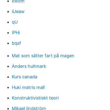
xwom
iUeaw
qU
IPHi
bqsf
Mat som sätter fart på magen
Anders hultmark
Kurs canada
Huki matris mall
Konstruktivistiskt teori
Mikael lindström