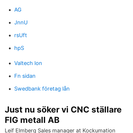
AG
JnnU
rsUft
hpS
Valtech lon
Fn sidan
Swedbank företag lån
Just nu söker vi CNC ställare
FIG metall AB
Leif Elmberg Sales manager at Kockumation