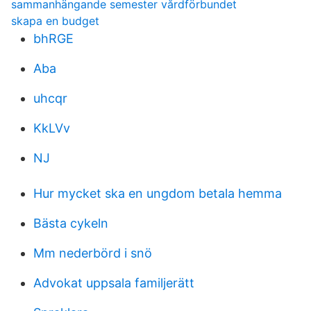
sammanhängande semester vårdförbundet
skapa en budget
bhRGE
Aba
uhcqr
KkLVv
NJ
Hur mycket ska en ungdom betala hemma
Bästa cykeln
Mm nederbörd i snö
Advokat uppsala familjerätt