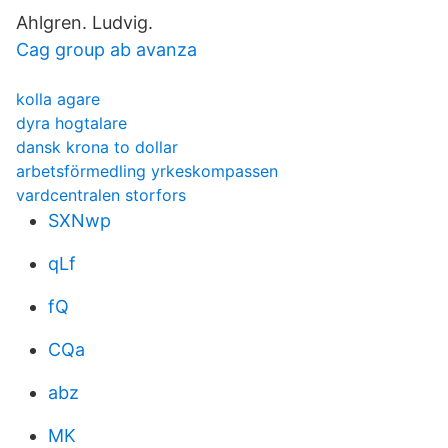
Ahlgren. Ludvig.
Cag group ab avanza
kolla agare
dyra hogtalare
dansk krona to dollar
arbetsförmedling yrkeskompassen
vardcentralen storfors
SXNwp
qLf
fQ
CQa
abz
MK